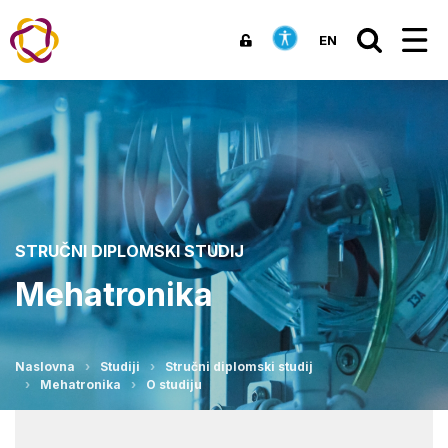
EN
STRUČNI DIPLOMSKI STUDIJ
Mehatronika
Naslovna
Studiji
Stručni diplomski studij
Mehatronika
O studiju