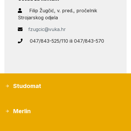
Filip Žugčić, v. pred., pročelnik
Strojarskog odjela
fzugcic@vuka.hr
047/843-525/110 ili 047/843-570
Studomat
Merlin