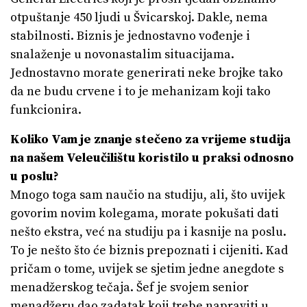
otpuštanje 450 ljudi u Švicarskoj. Dakle, nema
stabilnosti. Biznis je jednostavno vođenje i
snalaženje u novonastalim situacijama.
Jednostavno morate generirati neke brojke tako
da ne budu crvene i to je mehanizam koji tako
funkcionira.
Koliko Vam je znanje stečeno za vrijeme studija
na našem Veleučilištu koristilo u
praksi odnosno
u poslu?
Mnogo toga sam naučio na studiju, ali, što uvijek
govorim novim kolegama, morate pokušati dati
nešto ekstra, već na studiju pa i kasnije na poslu.
To je nešto što će biznis prepoznati i cijeniti. Kad
pričam o tome, uvijek se sjetim jedne anegdote s
menadžerskog tečaja. Šef je svojem senior
menadžeru dao zadatak koji trebe napraviti u