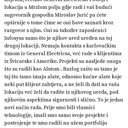
lokacija u Mrzlom polju gdje radi i vaš budući
sugovornik gospodin Miroslav Jurić pa ćete
opširnije o tome čime se oni bave saznati kroz
razgovor s njim. Oni su također zaposlenici
Infosysa samo što je njihov ured uređen na toj
drugoj lokaciji. Nemaju kontakta s karlovačkim
timom iz General Electricsa, već rade s klijentima
iz Švicarske i Amerike. Projekti su nasljeđe onoga
što su radili kao Alstom . Razlog zašto su tamo je
taj što tamo imaju alate, odnosno kućne alate koje
neki put klijent zahtjeva, a ne želi ih dati na vašu
lokaciju već želi da radite iz njihovog ureda, pod
njihovim aspektima sigurnosti i slično. To je jedan
novi način rada. Prije smo bili vlasnici
tehnologije, imali smo samo svoje projekte i
postrojenje te smo radili na užem portfoliju