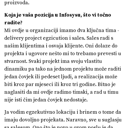
proizvoda.
Koja je vaša pozicija u Infosysu, što vi točno
radite?
Mi ovdje u organizaciji imamo dva ključna tima -
delivery project egzicution i sales. Sales radi s
našim klijentima i osvaja klijente. Oni dolaze do
projekta i ugovore nešto mi to trebamo prevesti u
stvarnost. Svaki projekt ima svoju vlastitu
dinamiku pa tako na jednom projektu može raditi
jedan čovjek ili pedeset ljudi, a realizacija može
biti kroz par mjeseci ili kroz tri godine. Bitno je
naglasiti da mi ovdje radimo timski, a rad u timu
nije isti čim jedan čovjek nedostaje.
Ja vodim egzekutivno lokaciju i brinem o tome da
imaju dovoljno projekata. Naravno, sve u suglasju
sa salesom. Ono što je novo u ovom poslu je da