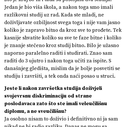
Jedan je bio viša škola, a nakon toga smo imali
razlikovni studij uz rad. Kada ste mladi, ne
doživljavate ozbiljnost svega toga i nije vam jasno
koliko je zapravo bitno da kroz sve to prođete. Tek
kasnije shvatite koliko su sve te faze bitne i koliko
je znanje stečeno kroz studij bitno. Bilo je užasno
naporno paralelno raditi i studirati. Znao sam
raditi do 3 ujutro i nakon toga učiti za ispite. S
današnjeg gledišta, mislim da je bolje posvetiti se
studiju i završiti, a tek onda naći posao u struci.
Jeste li nakon završetka studija doživjeli
svojevrsnu diskriminaciju od strane
poslodavaca zato što ste imali veleučilišnu
diplomu, a ne sveučilišnu?
Ja osobno nisam to doživio i definitivno ni ja sam
nikad ne bi radio razliku. Danas ne mogu sa