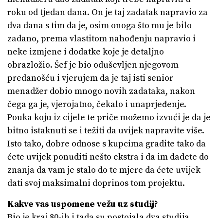
roku od tjedan dana. On je taj zadatak napravio za
dva dana s tim da je, osim onoga što mu je bilo
zadano, prema vlastitom nahođenju napravio i
neke izmjene i dodatke koje je detaljno
obrazložio. Šef je bio oduševljen njegovom
predanošću i vjerujem da je taj isti senior
menadžer dobio mnogo novih zadataka, nakon
čega ga je, vjerojatno, čekalo i unaprjeđenje.
Pouka koju iz cijele te priče možemo izvući je da je
bitno istaknuti se i težiti da uvijek napravite više.
Isto tako, dobre odnose s kupcima gradite tako da
ćete uvijek ponuditi nešto ekstra i da im dadete do
znanja da vam je stalo do te mjere da ćete uvijek
dati svoj maksimalni doprinos tom projektu.
Kakve vas uspomene vežu uz studij?
Bio je kraj 80-ih i tada su postojala dva studija.