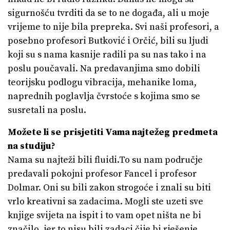
sigurnošću tvrditi da se to ne događa, ali u moje
vrijeme to nije bila prepreka. Svi naši profesori, a
posebno profesori Butković i Orčić, bili su ljudi
koji su s nama kasnije radili pa su nas tako i na
poslu poučavali. Na predavanjima smo dobili
teorijsku podlogu vibracija, mehanike loma,
naprednih poglavlja čvrstoće s kojima smo se
susretali na poslu.
Možete li se prisjetiti Vama najtežeg predmeta
na studiju?
Nama su najteži bili fluidi.To su nam područje
predavali pokojni profesor Fancel i profesor
Dolmar. Oni su bili zakon strogoće i znali su biti
vrlo kreativni sa zadacima. Mogli ste uzeti sve
knjige svijeta na ispit i to vam opet ništa ne bi
značilo, jer to nisu bili zadaci čije bi rješenje