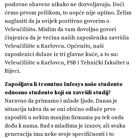
poslovne obaveze nikako ne dozvoljavaju. Doći
ćemo prvom prilikom, to uopće nije upitno. Želim
naglasiti da ja uvijek pozitivno govorim o
Veleučilištu. Mislim da vam dovoljno govori
činjenica da je većina naših zaposlenika završila
Veleučilište u Karlovcu. Općenito, naši
zaposlenici dolaze iz tri glavne kuće, a to su:
Veleučilište u Karlovcu, FSB i Tehnički fakultet u
Rijeci.
Zapošljava li trenutno Infosys naše studente
odnosno studente koji su završili studij?
Naravno da primamo i mlade ljude. Danas je
situacija takva da se oni obično odluče prvo
zaposliti u nekim manjim firmama pa tek onda
dođu k nama. Rad s mladima je izazov, ali svaka
generacija ima neke svoje specifičnosti i to