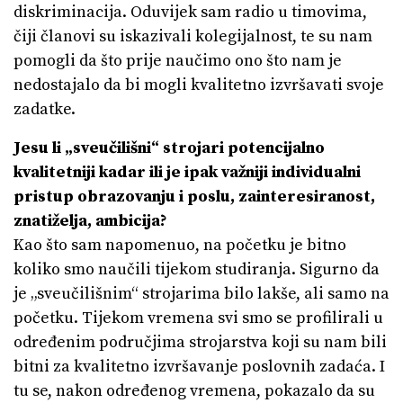
diskriminacija. Oduvijek sam radio u timovima,
čiji članovi su iskazivali kolegijalnost, te su nam
pomogli da što prije naučimo ono što nam je
nedostajalo da bi mogli kvalitetno izvršavati svoje
zadatke.
Jesu li „sveučilišni“ strojari potencijalno
kvalitetniji kadar ili je ipak važniji individualni
pristup obrazovanju i poslu, zainteresiranost,
znatiželja, ambicija?
Kao što sam napomenuo, na početku je bitno
koliko smo naučili tijekom studiranja. Sigurno da
je „sveučilišnim“ strojarima bilo lakše, ali samo na
početku. Tijekom vremena svi smo se profilirali u
određenim područjima strojarstva koji su nam bili
bitni za kvalitetno izvršavanje poslovnih zadaća. I
tu se, nakon određenog vremena, pokazalo da su