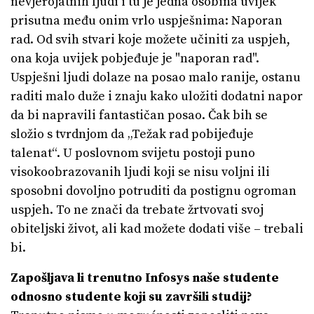
nevjerojatnih ljudi i tu je jedna osobina uvijek
prisutna među onim vrlo uspješnima: Naporan
rad. Od svih stvari koje možete učiniti za uspjeh,
ona koja uvijek pobjeđuje je "naporan rad".
Uspješni ljudi dolaze na posao malo ranije, ostanu
raditi malo duže i znaju kako uložiti dodatni napor
da bi napravili fantastičan posao. Čak bih se
složio s tvrdnjom da „Težak rad pobijeđuje
talenat“. U poslovnom svijetu postoji puno
visokoobrazovanih ljudi koji se nisu voljni ili
sposobni dovoljno potruditi da postignu ogroman
uspjeh. To ne znači da trebate žrtvovati svoj
obiteljski život, ali kad možete dodati više – trebali
bi.
Zapošljava li trenutno Infosys naše studente
odnosno studente koji su završili studij?