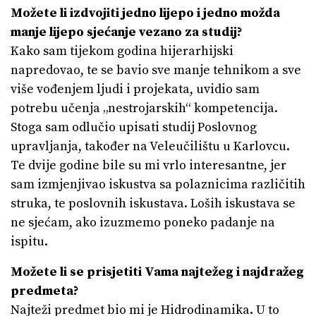
Možete li izdvojiti jedno lijepo i jedno možda
manje lijepo sjećanje vezano za studij?
Kako sam tijekom godina hijerarhijski
napredovao, te se bavio sve manje tehnikom a sve
više vođenjem ljudi i projekata, uvidio sam
potrebu učenja „nestrojarskih“ kompetencija.
Stoga sam odlučio upisati studij Poslovnog
upravljanja, također na Veleučilištu u Karlovcu.
Te dvije godine bile su mi vrlo interesantne, jer
sam izmjenjivao iskustva sa polaznicima različitih
struka, te poslovnih iskustava. Loših iskustava se
ne sjećam, ako izuzmemo poneko padanje na
ispitu.
Možete li se prisjetiti Vama najtežeg i najdražeg
predmeta?
Najteži predmet bio mi je Hidrodinamika. U to