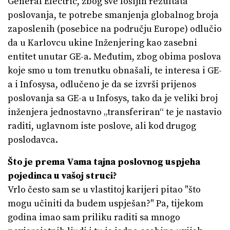
General Electric, zbog sve lošijih rezultata
poslovanja, te potrebe smanjenja globalnog broja
zaposlenih (posebice na području Europe) odlučio
da u Karlovcu ukine Inženjering kao zasebni
entitet unutar GE-a. Međutim, zbog obima poslova
koje smo u tom trenutku obnašali, te interesa i GE-
a i Infosysa, odlučeno je da se izvrši prijenos
poslovanja sa GE-a u Infosys, tako da je veliki broj
inženjera jednostavno „transferiran“ te je nastavio
raditi, uglavnom iste poslove, ali kod drugog
poslodavca.
Što je prema Vama tajna poslovnog uspjeha
pojedinca u vašoj struci?
Vrlo često sam se u vlastitoj karijeri pitao "što
mogu učiniti da budem uspješan?" Pa, tijekom
godina imao sam priliku raditi sa mnogo