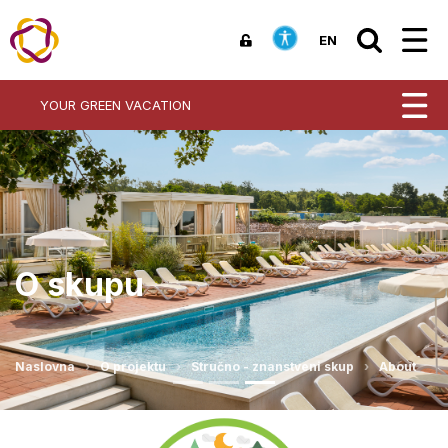
EN
YOUR GREEN VACATION
O skupu
Naslovna
O projektu
Stručno - znanstveni skup
About