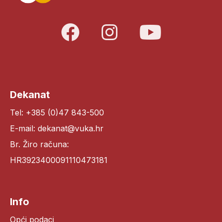
Dekanat
Tel: +385 (0)47 843-500
E-mail: dekanat@vuka.hr
Br. Žiro računa:
HR3923400091110473181
Info
Opći podaci