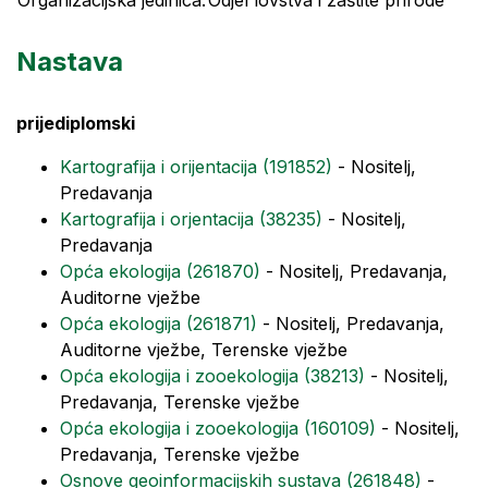
Organizacijska jedinica:
Odjel lovstva i zaštite prirode
Nastava
prijediplomski
Kartografija i orijentacija (191852)
- Nositelj,
Predavanja
Kartografija i orjentacija (38235)
- Nositelj,
Predavanja
Opća ekologija (261870)
- Nositelj, Predavanja,
Auditorne vježbe
Opća ekologija (261871)
- Nositelj, Predavanja,
Auditorne vježbe, Terenske vježbe
Opća ekologija i zooekologija (38213)
- Nositelj,
Predavanja, Terenske vježbe
Opća ekologija i zooekologija (160109)
- Nositelj,
Predavanja, Terenske vježbe
Osnove geoinformacijskih sustava (261848)
-