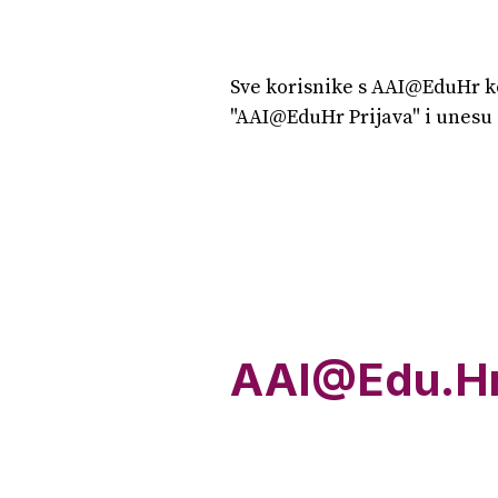
Sve korisnike s AAI@EduHr k
"AAI@EduHr Prijava" i unesu 
AAI@Edu.Hr 