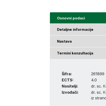
Osnovni podaci
Detaljne informacije
Nastava
Termini konzultacija
Šifra:
261899
ECTS:
4.0
Nositelji:
dr. sc.
K
Izvođači:
dr. sc.
K
iz stran