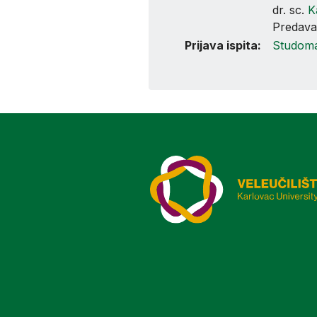
dr. sc.
K
Predava
Prijava ispita:
Studom