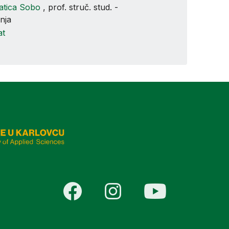
atica Sobo
, prof. struč. stud. -
nja
at