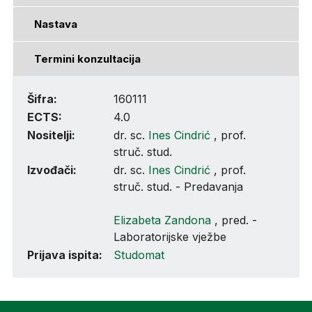
Nastava
Termini konzultacija
Šifra:
160111
ECTS:
4.0
Nositelji:
dr. sc.
Ines Cindrić
, prof.
struč. stud.
Izvođači:
dr. sc.
Ines Cindrić
, prof.
struč. stud. - Predavanja
Elizabeta Zandona
, pred. -
Laboratorijske vježbe
Prijava ispita:
Studomat