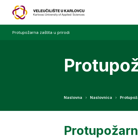
Protupožarna zaštita u prirodi
Protupož
Naslovna
Naslovnica
Protupoža
Protupožarna