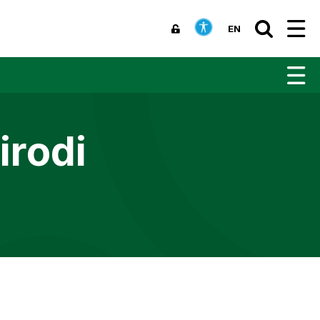
EN
irodi