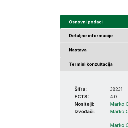
Osnovni podaci
Detaljne informacije
Nastava
Termini konzultacija
Šifra:
38231
ECTS:
4.0
Nositelji:
Marko 
Izvođači:
Marko 
Marko 