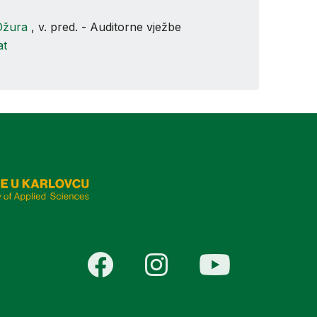
Ožura
, v. pred. - Auditorne vježbe
at