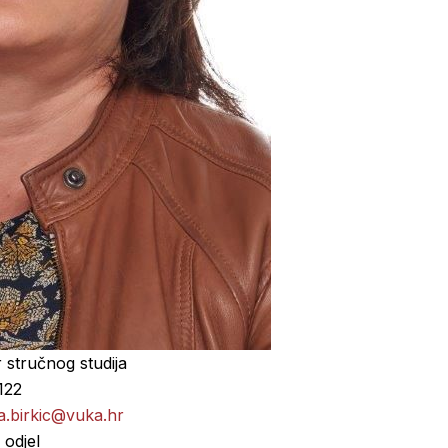
 stručnog studija
122
a.birkic@vuka.hr
 odjel