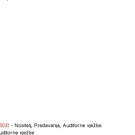
0
8303)
- Nositelj, Predavanja, Auditorne vježbe
uditorne vježbe