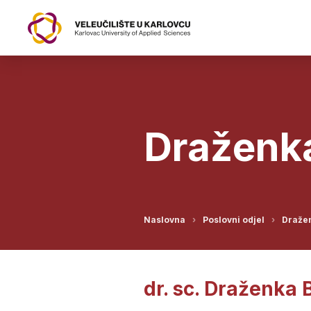
Draženka
Naslovna
Poslovni odjel
Dražen
dr. sc. Draženka B