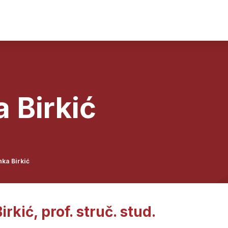
 Birkić
ka Birkić
irkić, prof. struč. stud.