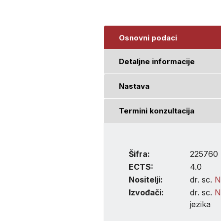
Osnovni podaci
Detaljne informacije
Nastava
Termini konzultacija
Šifra:
225760
ECTS:
4.0
Nositelji:
dr. sc.
N
Izvođači:
dr. sc.
N
jezika