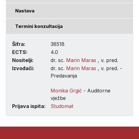
Nastava
Termini konzultacija
Šifra:
38518
ECTS:
4.0
Nositelji:
dr. sc.
Marin Maras
, v. pred.
Izvođači:
dr. sc.
Marin Maras
, v. pred. -
Predavanja
Monika Grgić
- Auditorne
vježbe
Prijava ispita:
Studomat