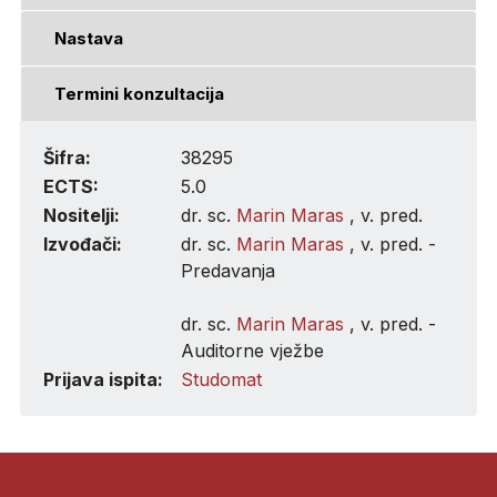
Nastava
Termini konzultacija
Šifra:
38295
ECTS:
5.0
Nositelji:
dr. sc.
Marin Maras
, v. pred.
Izvođači:
dr. sc.
Marin Maras
, v. pred. -
Predavanja
dr. sc.
Marin Maras
, v. pred. -
Auditorne vježbe
Prijava ispita:
Studomat