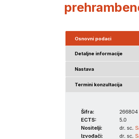
prehrambenoj
Osnovni podaci
Detaljne informacije
Nastava
Termini konzultacija
Šifra:
266804
ECTS:
5.0
Nositelji:
dr. sc.
S
Izvođači:
dr. sc.
S