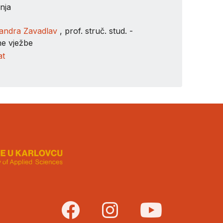
nja
andra Zavadlav
, prof. struč. stud. -
ne vježbe
at