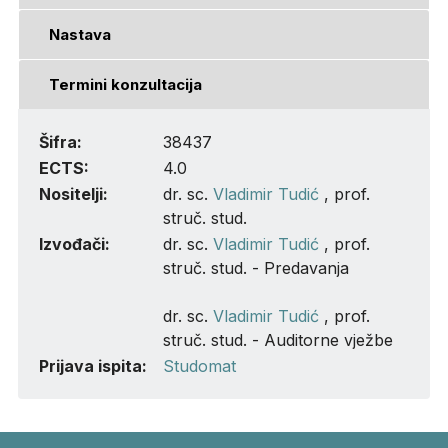
Nastava
Termini konzultacija
Šifra:
38437
ECTS:
4.0
Nositelji:
dr. sc.
Vladimir Tudić
, prof.
struč. stud.
Izvođači:
dr. sc.
Vladimir Tudić
, prof.
struč. stud. - Predavanja
dr. sc.
Vladimir Tudić
, prof.
struč. stud. - Auditorne vježbe
Prijava ispita:
Studomat