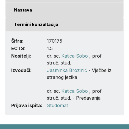
Nastava
Termini konzultacija
Šifra:
170175
ECTS:
1.5
Nositelji:
dr. sc.
Katica Sobo
, prof.
struč. stud.
Izvođači:
Jasminka Brozinić
- Vježbe iz
stranog jezika
dr. sc.
Katica Sobo
, prof.
struč. stud. - Predavanja
Prijava ispita:
Studomat