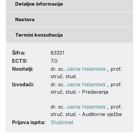
Detaljne informacije
Nastava
Termini konzultacija
Šifra:
83321
ECTS:
7.0
Nositelji:
dr. sc.
Jasna Halambek
, prof.
struč. stud.
Izvođači:
dr. sc.
Jasna Halambek
, prof.
struč. stud. - Predavanja
dr. sc.
Jasna Halambek
, prof.
struč. stud. - Auditorne vježbe
Prijava ispita:
Studomat