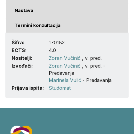
Nastava
Termini konzultacija
Šifra:
170183
ECTS:
4.0
Nositelji:
Zoran Vučinić
, v. pred.
Izvođači:
Zoran Vučinić
, v. pred. -
Predavanja
Marinela Vulić
- Predavanja
Prijava ispita:
Studomat