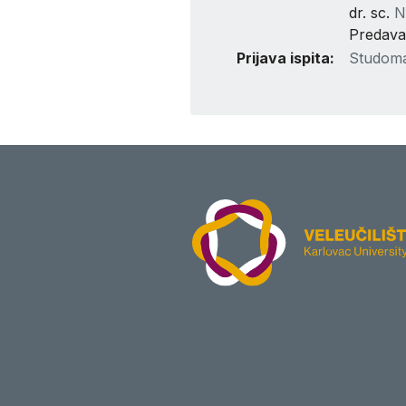
dr. sc.
N
Predava
Prijava ispita:
Studom