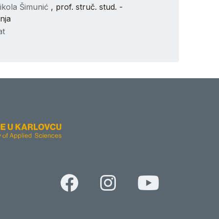
ikola Šimunić
, prof. struč. stud. -
nja
at