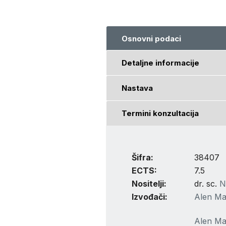
Osnovni podaci
Detaljne informacije
Nastava
Termini konzultacija
Šifra:
38407
ECTS:
7.5
Nositelji:
dr. sc.
N
Izvođači:
Alen Ma
Alen Ma