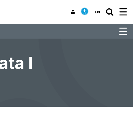
EN
ta I