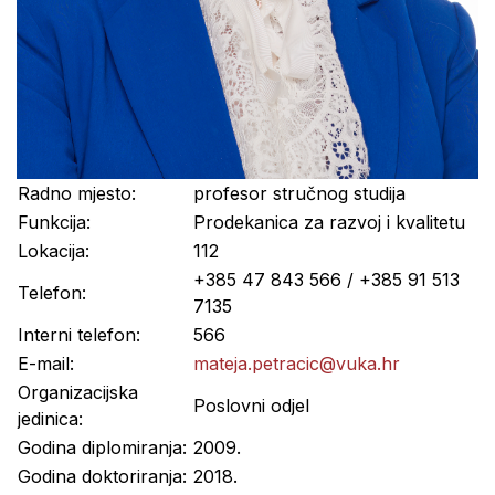
Radno mjesto:
profesor stručnog studija
Funkcija:
Prodekanica za razvoj i kvalitetu
Lokacija:
112
+385 47 843 566 / +385 91 513
Telefon:
7135
Interni telefon:
566
E-mail:
mateja.petracic@vuka.hr
Organizacijska
Poslovni odjel
jedinica:
Godina diplomiranja:
2009.
Godina doktoriranja:
2018.