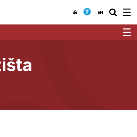
EN
žišta