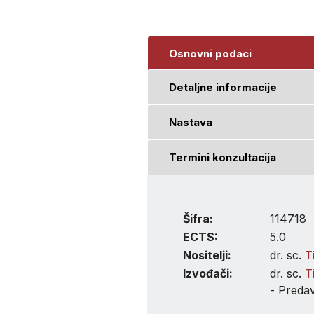
Osnovni podaci
Detaljne informacije
Nastava
Termini konzultacija
Šifra:
114718
ECTS:
5.0
Nositelji:
dr. sc.
T
Izvođači:
dr. sc.
T
- Preda