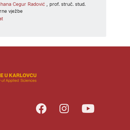
ihana Cegur Radović
, prof. struč. stud.
rne vježbe
at