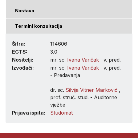
Nastava
Termini konzultacija
Šifra:
114606
ECTS:
3.0
Nositelji:
mr. sc.
Ivana Varičak
, v. pred.
Izvođači:
mr. sc.
Ivana Varičak
, v. pred.
- Predavanja
dr. sc.
Silvija Vitner Marković
,
prof. struč. stud. - Auditorne
vježbe
Prijava ispita:
Studomat